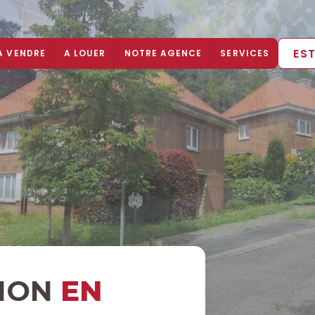
ES
A VENDRE
A LOUER
NOTRE AGENCE
SERVICES
TION
EN