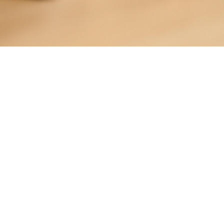
grément IPI n° 506.221 - Le code de déontologie des agents
mobiliers est accessible sur le site www.ipi.be