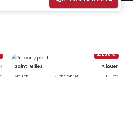
€
2.200 €
er
Saint-Gilles
A louer
F
m²
Maison
4 chambres
150 m²
G