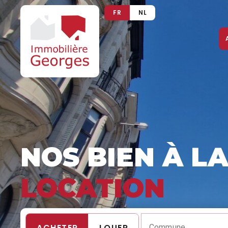
FR
NL
NOS BIEN À L
LOCATION
ACHETER
LOUER
Commune