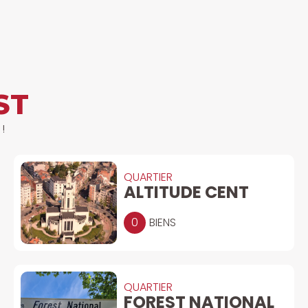
ST
!
QUARTIER
ALTITUDE CENT
0
BIENS
QUARTIER
FOREST NATIONAL