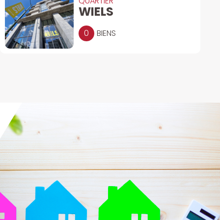
QUARTIER
WIELS
0
BIENS